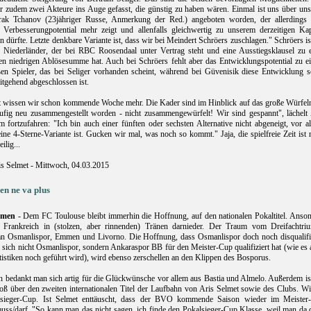
r zudem zwei Akteure ins Auge gefasst, die günstig zu haben wären. Einmal ist uns über uns
rak Tchanov (23jähriger Russe, Anmerkung der Red.) angeboten worden, der allerdings 
s Verbesserungpotential mehr zeigt und allenfalls gleichwertig zu unserem derzeitigen Kap
n dürfte. Letzte denkbare Variante ist, dass wir bei Meindert Schröers zuschlagen." Schröers is
r Niederländer, der bei RBC Roosendaal unter Vertrag steht und eine Ausstiegsklausel zu e
n niedrigen Ablösesumme hat. Auch bei Schröers fehlt aber das Entwicklungspotential zu e
en Spieler, das bei Seliger vorhanden scheint, während bei Güvenisik diese Entwicklung s
itgehend abgeschlossen ist.
ht wissen wir schon kommende Woche mehr. Die Kader sind im Hinblick auf das große Würfel
äufig neu zusammengestellt worden - nicht zusammengewürfelt! Wir sind gespannt", lächelt 
m fortzufahren: "Ich bin auch einer fünften oder sechsten Alternative nicht abgeneigt, vor a
ine 4-Sterne-Variante ist. Gucken wir mal, was noch so kommt." Jaja, die spielfreie Zeit ist 
ilig...
is Selmet - Mittwoch, 04.03.2015
en ne va plus
men
- Dem FC Toulouse bleibt immerhin die Hoffnung, auf den nationalen Pokaltitel. Anson
t Frankreich in (stolzen, aber rinnenden) Tränen darnieder. Der Traum vom Dreifachtri
an Osmanlispor, Emmen und Livorno. Die Hoffnung, dass Osmanlispor doch noch disqualifiz
l sich nicht Osmanlispor, sondern Ankaraspor BB für den Meister-Cup qualifiziert hat (wie es
atistiken noch geführt wird), wird ebenso zerschellen an den Klippen des Bosporus.
bedankt man sich artig für die Glückwünsche vor allem aus Bastia und Almelo. Außerdem ist
oß über den zweiten internationalen Titel der Laufbahn von Aris Selmet sowie des Clubs. Wi
lsieger-Cup. Ist Selmet enttäuscht, dass der BVO kommende Saison wieder im Meister
muss/darf. "So kann man das nicht sagen, ich finde den Pokalsieger-Cup Klasse, weil man da