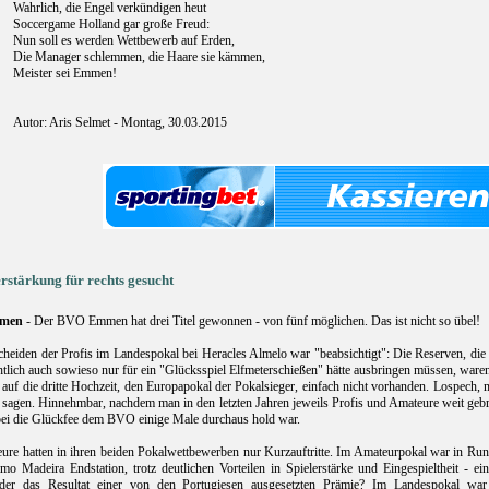
Wahrlich, die Engel verkündigen heut
Soccergame Holland gar große Freud:
Nun soll es werden Wettbewerb auf Erden,
Die Manager schlemmen, die Haare sie kämmen,
Meister sei Emmen!
Autor: Aris Selmet - Montag, 30.03.2015
rstärkung für rechts gesucht
men
- Der BVO Emmen hat drei Titel gewonnen - von fünf möglichen. Das ist nicht so übel!
heiden der Profis im Landespokal bei Heracles Almelo war "beabsichtigt": Die Reserven, die
htlich auch sowieso nur für ein "Glücksspiel Elfmeterschießen" hätte ausbringen müssen, ware
 auf die dritte Hochzeit, den Europapokal der Pokalsieger, einfach nicht vorhanden. Lospech,
sagen. Hinnehmbar, nachdem man in den letzten Jahren jeweils Profis und Amateure weit gebr
bei die Glückfee dem BVO einige Male durchaus hold war.
ure hatten in ihren beiden Pokalwettbewerben nur Kurzauftritte. Im Amateurpokal war in Run
imo Madeira Endstation, trotz deutlichen Vorteilen in Spielerstärke und Eingespieltheit - ei
der das Resultat einer von den Portugiesen ausgesetzten Prämie? Im Landespokal war