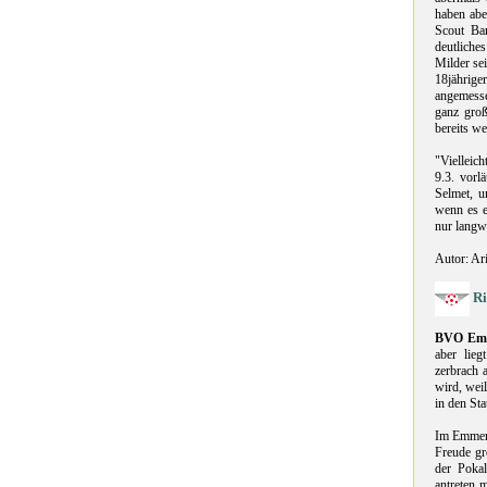
haben abe
Scout Ba
deutliche
Milder sei
18jährige
angemesse
ganz groß
bereits we
"Vielleic
9.3. vorl
Selmet, u
wenn es e
nur langwe
Autor: Ar
Ri
BVO Em
aber lieg
zerbrach 
wird, wei
in den St
Im Emmen 
Freude gr
der Poka
antreten 