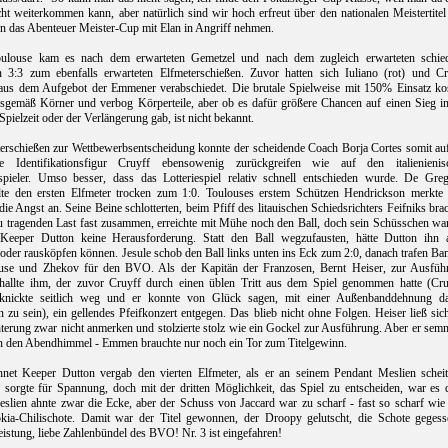
eicht weiterkommen kann, aber natürlich sind wir hoch erfreut über den nationalen Meistertite
n das Abenteuer Meister-Cup mit Elan in Angriff nehmen.
ulouse kam es nach dem erwarteten Gemetzel und nach dem zugleich erwarteten schied
en 3:3 zum ebenfalls erwarteten Elfmeterschießen. Zuvor hatten sich Iuliano (rot) und Cr
) aus dem Aufgebot der Emmener verabschiedet. Die brutale Spielweise mit 150% Einsatz kos
sgemäß Körner und verbog Körperteile, aber ob es dafür größere Chancen auf einen Sieg in
Spielzeit oder der Verlängerung gab, ist nicht bekannt.
erschießen zur Wettbewerbsentscheidung konnte der scheidende Coach Borja Cortes somit auf
ige Identifikationsfigur Cruyff ebensowenig zurückgreifen wie auf den italienienis
dspieler. Umso besser, dass das Lotteriespiel relativ schnell entschieden wurde. De Greg
te den ersten Elfmeter trocken zum 1:0. Toulouses erstem Schützen Hendrickson merkte
ie Angst an. Seine Beine schlotterten, beim Pfiff des litauischen Schiedsrichters Feifniks bra
u tragenden Last fast zusammen, erreichte mit Mühe noch den Ball, doch sein Schüsschen war
eeper Dutton keine Herausforderung. Statt den Ball wegzufausten, hätte Dutton ihn 
n oder rausköpfen können. Jesule schob den Ball links unten ins Eck zum 2:0, danach trafen B
ouse und Zhekov für den BVO. Als der Kapitän der Franzosen, Bernt Heiser, zur Ausfüh
schallte ihm, der zuvor Cruyff durch einen üblen Tritt aus dem Spiel genommen hatte (Cru
knickte seitlich weg und er konnte von Glück sagen, mit einer Außenbanddehnung d
zu sein), ein gellendes Pfeifkonzert entgegen. Das blieb nicht ohne Folgen. Heiser ließ sic
terung zwar nicht anmerken und stolzierte stolz wie ein Gockel zur Ausführung. Aber er sem
in den Abendhimmel - Emmen brauchte nur noch ein Tor zum Titelgewinn.
net Keeper Dutton vergab den vierten Elfmeter, als er an seinem Pendant Meslien scheite
sorgte für Spannung, doch mit der dritten Möglichkeit, das Spiel zu entscheiden, war es 
eslien ahnte zwar die Ecke, aber der Schuss von Jaccard war zu scharf - fast so scharf wie
kia-Chilischote. Damit war der Titel gewonnen, der Droopy gelutscht, die Schote gegess
eistung, liebe Zahlenbündel des BVO! Nr. 3 ist eingefahren!