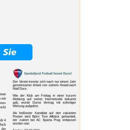
Sandefjord Fotball feuert Duro!
Der Verein trennte sich nach nur einem Jahr
gemeinsamer Arbeit von seinem Headcoach
Niall Duro.
 man
Wie der Klub am Freitag in einer kurzen
n mit
Meldung auf seiner Internetseite bekannt
 muss
gab, wurde Duros Vertrag mit sofortiger
Wirkung aufgelöst.
acht
Als heißester Kandidat auf den vakanten
Posten wird Björn Tore Allbäck gehandelt,
de 4
der zuletzt bei AC Sparta Prag entlassen
worden war.
nfach
 der