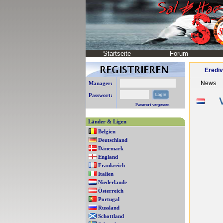
Startseite
Forum
Erediv
News
Manager:
Passwort:
V
Passwort vergessen
Länder & Ligen
Belgien
Deutschland
Dänemark
England
Frankreich
Italien
Niederlande
Österreich
Portugal
Russland
Schottland