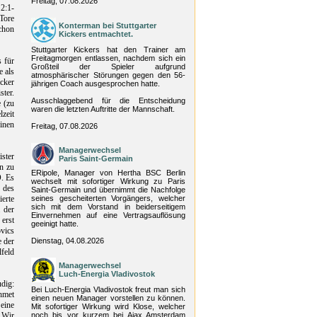
Freitag, 07.08.2026
2:1-
 Tore
Konterman bei Stuttgarter
chon
Kickers entmachtet.
Stuttgarter Kickers hat den Trainer am
Freitagmorgen entlassen, nachdem sich ein
 für
Großteil der Spieler aufgrund
e als
atmosphärischer Störungen gegen den 56-
icker
jährigen Coach ausgesprochen hatte.
ter.
Ausschlaggebend für die Entscheidung
 (zu
waren die letzten Auftritte der Mannschaft.
lzeit
inen
Freitag, 07.08.2026
Managerwechsel
ister
Paris Saint-Germain
ln zu
ERipole, Manager von Hertha BSC Berlin
. Es
wechselt mit sofortiger Wirkung zu Paris
 des
Saint-Germain und übernimmt die Nachfolge
ierte
seines gescheiterten Vorgängers, welcher
sich mit dem Vorstand in beiderseitigem
 der
Einvernehmen auf eine Vertragsauflösung
 erst
geeinigt hatte.
vics
e der
Dienstag, 04.08.2026
feld
Managerwechsel
Luch-Energia Vladivostok
udig:
Bei Luch-Energia Vladivostok freut man sich
ehmet
einen neuen Manager vorstellen zu können.
eine
Mit sofortiger Wirkung wird Klose, welcher
 Wir
noch bis vor kurzem bei Ajax Amsterdam