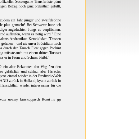
fiziellen Soccergame-Transferliste plant
igen Betrag noch ganz ordentlich gefüllt,
r, zudem ein Jahr jünger und zweifelsohne
lle plus gemacht! Bei Schweter hatte ich
idiger angedachten Jungs zu verpflichten.
emd auflaufen, wenn es nötig wird." Eine
stalents Andronikus Kemoklidze: "Dessen
r gefallen - und als unser Prösidium mich
 das durch den Tausch Pleat gegen Pochint
iga müsste auch mit einem dritten Torwart
ass er in Form und Schuss bleibt."
 ein alter Bekannter den Weg "zu den
so gefährlich und schlau, aber Heracles
etzt einmal wieder in der Eredividie-Welt
GLAND zurück in Holland, kyanit zurück in
ensichtlich wieder interessanter für die
vám noviny,
kääsköppisch
Komt nu gij