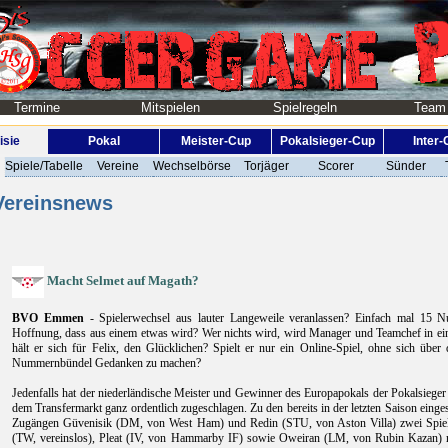
Termine
Mitspielen
Spielregeln
Team
isie
Pokal
Meister-Cup
Pokalsieger-Cup
Inter
Spiele/Tabelle
Vereine
Wechselbörse
Torjäger
Scorer
Sünder
ereinsnews
Macht Selmet auf Magath?
BVO Emmen
- Spielerwechsel aus lauter Langeweile veranlassen? Einfach mal 15 Nu
Hoffnung, dass aus einem etwas wird? Wer nichts wird, wird Manager und Teamchef in ein
hält er sich für Felix, den Glücklichen? Spielt er nur ein Online-Spiel, ohne sich übe
Nummernbündel Gedanken zu machen?
Jedenfalls hat der niederländische Meister und Gewinner des Europapokals der Pokalsiege
dem Transfermarkt ganz ordentlich zugeschlagen. Zu den bereits in der letzten Saison ein
Zugängen Güvenisik (DM, von West Ham) und Redin (STU, von Aston Villa) zwei Spiele
(TW, vereinslos), Pleat (IV, von Hammarby IF) sowie Oweiran (LM, von Rubin Kazan) 