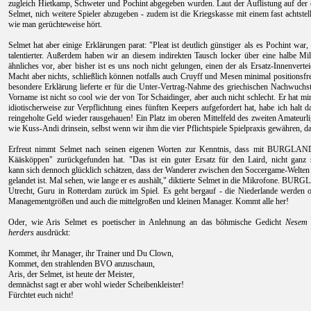
zugleich Hietkamp, Schweter und Pochint abgegeben wurden. Laut der Auflistung auf der of
Selmet, nich weitere Spieler abzugeben - zudem ist die Kriegskasse mit einem fast achtstell
wie man gerüchteweise hört.
Selmet hat aber einige Erklärungen parat: "Pleat ist deutlich günstiger als es Pochint wa
talentierter. Außerdem haben wir an diesem indirekten Tausch locker über eine halbe Mi
ähnliches vor, aber bisher ist es uns noch nicht gelungen, einen der als Ersatz-Innenverte
Macht aber nichts, schließlich können notfalls auch Cruyff und Mesen minimal positionsfr
besondere Erklärung lieferte er für die Unter-Vertrag-Nahme des griechischen Nachwuch
Vorname ist nicht so cool wie der von Tor Schaidinger, aber auch nicht schlecht. Er hat mi
idiotischerweise zur Verpflichtung eines fünften Keepers aufgefordert hat, habe ich halt
reingeholte Geld wieder rausgehauen! Ein Platz im oberen Mittelfeld des zweiten Amateurl
wie Kuss-Andi drinsein, selbst wenn wir ihm die vier Pflichtspiele Spielpraxis gewähren, d
Erfreut nimmt Selmet nach seinen eigenen Worten zur Kenntnis, dass mit BURGLAND
Kääsköppen" zurückgefunden hat. "Das ist ein guter Ersatz für den Laird, nicht ganz 
kann sich dennoch glücklich schätzen, dass der Wanderer zwischen den Soccergame-Welten j
gelandet ist. Mal sehen, wie lange er es aushält," diktierte Selmet in die Mikrofone. BUR
Utrecht, Guru in Rotterdam zurück im Spiel. Es geht bergauf - die Niederlande werden off
Managementgrößen und auch die mittelgroßen und kleinen Manager. Kommt alle her!
Oder, wie Aris Selmet es poetischer in Anlehnung an das böhmische Gedicht
Nesem 
herders
ausdrückt:
Kommet, ihr Manager, ihr Trainer und Du Clown,
Kommet, den strahlenden BVO anzuschaun,
Aris, der Selmet, ist heute der Meister,
demnächst sagt er aber wohl wieder Scheibenkleister!
Fürchtet euch nicht!