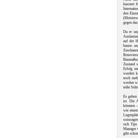
kassiert 
Internati
den Einzu
(Meisters
gegen das
Da er un
Auslastu
auf der H
bauen un
Zuschaue
Renovieru
Baumaßna
Zustand s
Erfolg mü
wurden ku
noch meh
werden wi
teilte Sel
Es gehen 
ist. Die 
könnten –
wie einem
Logenplä
sozusagen
sich Tips
Manager v
gibt scho