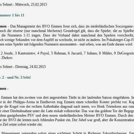
is Selmet - Mittwoch, 25.02.2015
mmer 1 bis 11
men
- Das Management des BVO Emmen freut sich, dass im niederländischen Soccergame-
och die eiserne (nur manchmal blecherne) Grundregel gilt, dass die Spieler, die zu Spielbe
, die Nummern 1-11 tragen. Dass der Verband dabei manchmal den Spielern vorschreibt,
och wenige Sekunden vor dem Anpfiff zu wechseln, ist nicht zu ändern. Im Pokalsieger-Cup-F
en seine Spieler mit folgenden Nummern auszustatten - mal sehen, was am Ende daraus wird:
 2 Jesule, 3 Kantonistov, 4 Puyol, 5 Rehman, 6 Jaccard, 7 Iuliano, 8 Milder, 9 DeGregorio
1 Zhekov.
is Selmet - Dienstag, 24.02.2015
. 2 - und Nr. 3 lebt!
men
-
mmen hat den zweiten von drei angestrebten Titeln in der laufenden Saison eingefahren. In
e in der Philipps-Arena in Eindhoven trug Emmen einen schnellen Konter perfekt vor. Kap
gte die Kugel von der rechten Außenbahn diagonal nach innen, wo Henk Trienekens aus rund
t einer Direktabnahme unter die Latte eiskalt vollstreckte. Das war das goldene Tor der Bege
 dem gastgebenden PSV und dem neuen niederländischen Meister BVO Emmen. Durch den 
hr der BVO die letzten noch fehlenden Punkte ein. Der Jubel war groß, aber die Konzentratio
e Ziel setzte sofort wieder ein.
 Management unternahm sofort einen wichtigen Schritt in Richtung Zukunftsplanung. E