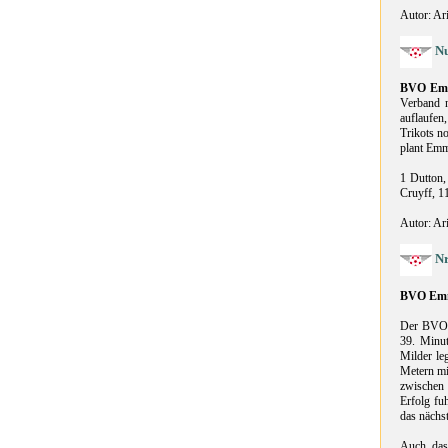
Autor: Ar
Nu
BVO Em
Verband n
auflaufen
Trikots n
plant Emm
1 Dutton,
Cruyff, 1
Autor: Ar
Nr
BVO Em
Der BVO E
39. Minut
Milder le
Metern mi
zwischen
Erfolg fu
das nächst
Auch das