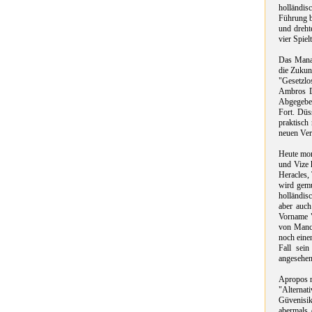
holländis
Führung b
und dreht
vier Spie
Das Manag
die Zukunf
"Gesetzlo
Ambros Da
Abgegeben
Fort. Düs
praktisch
neuen Vere
Heute mor
und Vize 
Heracles,
wird gemu
holländis
aber auch
Vorname "
von Manch
noch eine
Fall sein
angesehen
Apropos r
"Alternat
Güvenisik
abermals 