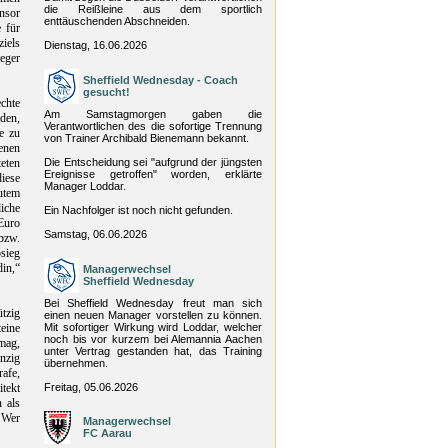
die Reißleine aus dem sportlich
nsor
enttäuschenden Abschneiden.
 für
ziels
Dienstag, 16.06.2026
ieger
Sheffield Wednesday - Coach
gesucht!
chte
Am Samstagmorgen gaben die
eden,
Verantwortlichen des die sofortige Trennung
e zu
von Trainer Archibald Bienemann bekannt.
enen
eten
Die Entscheidung sei "aufgrund der jüngsten
Ereignisse getroffen" worden, erklärte
iese
Manager Loddar.
utem
iche
Ein Nachfolger ist noch nicht gefunden.
Euro
Samstag, 06.06.2026
bzw.
sieg
din,“
Managerwechsel
Sheffield Wednesday
Bei Sheffield Wednesday freut man sich
tzig
einen neuen Manager vorstellen zu können.
eine
Mit sofortiger Wirkung wird Loddar, welcher
noch bis vor kurzem bei Alemannia Aachen
mag,
unter Vertrag gestanden hat, das Training
nzig
übernehmen.
afe,
itekt
Freitag, 05.06.2026
 als
 Wer
Managerwechsel
FC Aarau