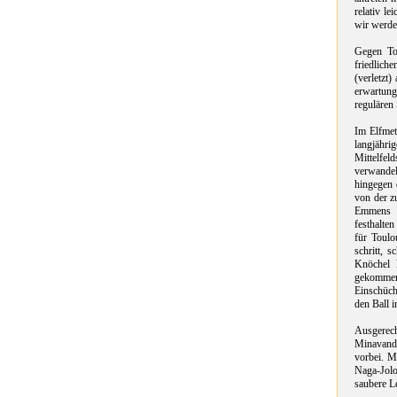
relativ l
wir werde
Gegen To
friedlich
(verletzt
erwartung
regulären 
Im Elfmet
langjähr
Mittelfel
verwandel
hingegen d
von der z
Emmens K
festhalte
für Toul
schritt, 
Knöchel 
gekommen 
Einschüch
den Ball 
Ausgerech
Minavand 
vorbei. M
Naga-Jolo
saubere L