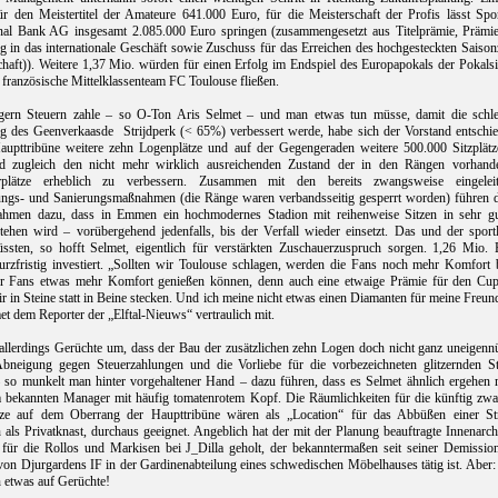
für den Meistertitel der Amateure 641.000 Euro, für die Meisterschaft der Profis lässt Spo
onal Bank AG insgesamt 2.085.000 Euro springen (zusammengesetzt aus Titelprämie, Prämie
g in das internationale Geschäft sowie Zuschuss für das Erreichen des hochgesteckten Saison
chaft)). Weitere 1,37 Mio. würden für einen Erfolg im Endspiel des Europapokals der Pokals
 französische Mittelklassenteam FC Toulouse fließen.
gern Steuern zahle – so O-Ton Aris Selmet – und man etwas tun müsse, damit die schle
ng des Geenverkaasde
Strijdperk (< 65%) verbessert werde, habe sich der Vorstand entschi
aupttribüne weitere zehn Logenplätze und auf der Gegengeraden weitere 500.000 Sitzplätz
d zugleich den nicht mehr wirklich ausreichenden Zustand der in den Rängen vorhand
rplätze erheblich zu verbessern. Zusammen mit den bereits zwangsweise eingeleit
ngs- und Sanierungsmaßnahmen (die Ränge waren verbandsseitig gesperrt worden) führen d
hmen dazu, dass in Emmen ein hochmodernes Stadion mit reihenweise Sitzen in sehr g
tehen wird – vorübergehend jedenfalls, bis der Verfall wieder einsetzt. Das und der sportl
ssten, so hofft Selmet, eigentlich für verstärkten Zuschauerzuspruch sorgen. 1,26 Mio. 
rzfristig investiert. „Sollten wir Toulouse schlagen, werden die Fans noch mehr Komfort 
r Fans etwas mehr Komfort genießen können, denn auch eine etwaige Prämie für den Cup
r in Steine statt in Beine stecken. Und ich meine nicht etwas einen Diamanten für meine Freun
met dem Reporter der „Elftal-Nieuws“ vertraulich mit.
allerdings Gerüchte um, dass der Bau der zusätzlichen zehn Logen doch nicht ganz uneigennü
Abneigung gegen Steuerzahlungen und die Vorliebe für die vorbezeichneten glitzernden St
 so munkelt man hinter vorgehaltener Hand – dazu führen, dass es Selmet ähnlich ergehen 
 bekannten Manager mit häufig tomatenrotem Kopf. Die Räumlichkeiten für die künftig zwa
tze auf dem Oberrang der Haupttribüne wären als „Location“ für das Abbüßen einer Str
 als Privatknast, durchaus geeignet. Angeblich hat der mit der Planung beauftragte Innenarch
 für die Rollos und Markisen bei J_Dilla geholt, der bekanntermaßen seit seiner Demission
on Djurgardens IF in der Gardinenabteilung eines schwedischen Möbelhauses tätig ist. Aber:
n etwas auf Gerüchte!