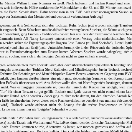
che Meister Willem II eine Nummer zu groß. Nach tapferem und hartem Kampf und einer 
is weit in die zweite Hälfte markierten die Meisterkicker in der 82. und 86. Minute noch zwei
en die Partie. Schade drum! Dafür feierte man in der "3B" nach einer überragenden Saison s
ltage vor Saisonende den Meistertitel und den damit verbundenen Aufstieg!
ement um Aris Selmet setzt sich aber nicht zur Ruhe. Schon jetzt wurden wichtige Transfers
t eingestielt. Beim Schachern um die ablösefreien vertragslosen Spielern, die Selmet auch gern
se" bezeichnet, ging Emmen - traditionell - nahezu leer aus. Nur der französische Nachwuchsk
rmanin (noch AS Nancy-Lorraine) unterschrieb einen Vertrag beim niederländischen Meis
 werden sicher die Ergänzungsspieler Rogerio Jose Parana (zu Real Sociedad), Lionel Lyttle
seldorf) und Tim van Kraij (nach Untersiebenbrunn), die in der Rückrunde der laufenden Spie
 nur in Freundschaftsspielen zum Einsatz kamen. Weiteren Spielern wurde nahegelegt, sich e
in zu suchen, was sich in der heutigen Zeit als nicht so ganz einfach erweist...
gen wurde ein zwar nicht spektakulärer, aber doch überraschender Spielertausch bestätigt. Me
kungeln untereinander. Torhüter Sierd Kalthofen und Mittelfeldspieler Justin Toshack wechse
 Torhüter Tor Schaidinger und Mittelfeldspieler Davey Berens kommen im Gegenug zum BVO
nkelt, dass Emmen darüber hinaus eine nicht ganz siebenstellige Summe an den Kronprinzen
chen Fußballs überweisen wird. Aris Selmet wollte dies auf Nachfrage nicht bestätigen, dement
 nicht. Was er hingegen dementierte ist, dass der Tausch der Keeper nur erfolgte, weil ihm
Tor" für einen Torwart so gut gefällt. Toshack und Lyttle waren vor nicht einmal einem Jahr
ester United geholt worden - dabei ging es aber mehr darum, für den alternden Anatoli Ko
n Erlös hereinzuholen, bevor dieser seine Karriere einfach so beendet (was nun am Saisonend
 wird). Toshack wurde offenbar nicht als Lösung für die rechte Problemzone im Mittel
; Lyttle war immer nur als "Beigabe" behandelt worden.
echte Seite: "Wir haben vier Lösungsansätze," erläuterte Selmet, ausnahmsweise auskunftsfre
ive a) ist ein Tausch mit Westham und Vliz LaRue, durch den der türkische Nationalspieler M
 nach Emmen kommen würde, Alternative b) lautet, wir machen garnichts und hoffen auf 
deutliche Steigerung von Bertram Seliger. Das sind die beiden bevorzugten Möglichkeiten.