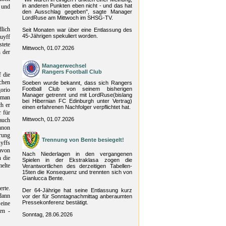
in anderen Punkten eben nicht - und das hat
l und
den Ausschlag gegeben", sagte Manager
LordRuse am Mittwoch im SHSG-TV.
lich
Seit Monaten war über eine Entlassung des
45-Jährigen spekuliert worden.
uyff
tete
Mittwoch, 01.07.2026
 der
Managerwechsel
Rangers Football Club
 die
chen
Soeben wurde bekannt, dass sich Rangers
Football Club von seinem bisherigen
orio
Manager getrennt und mit LordRuse(bislang
 man
bei Hibernian FC Edinburgh unter Vertrag)
ch er
einen erfahrenen Nachfolger verpflichtet hat.
 für
Mittwoch, 01.07.2026
auch
annon
rung
Trennung von Bente besiegelt!
yffs
avon
Nach Niederlagen in den vergangenen
h die
Spielen in der Ekstraklasa zogen die
melte
Verantwortlichen des derzeitigen Tabellen-
15ten die Konsequenz und trennten sich von
Gianlucca Bente.
rte.
Der 64-Jährige hat seine Entlassung kurz
dann
vor der für Sonntagnachmittag anberaumten
Pressekonferenz bestätigt.
 eine
en -
Sonntag, 28.06.2026