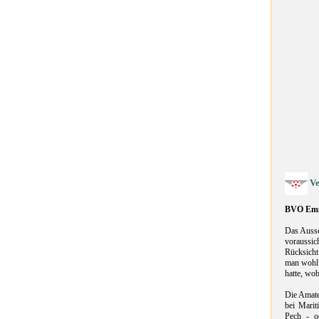
Ve
BVO Em
Das Aussc
voraussic
Rücksicht
man wohl 
hatte, wo
Die Amate
bei Marit
Pech - o