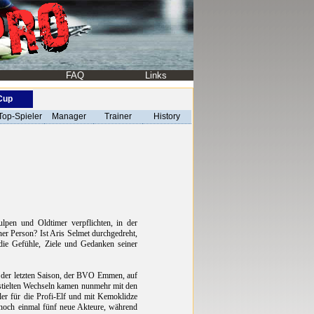
FAQ
Links
-Cup
Top-Spieler
Manager
Trainer
History
lpen und Oldtimer verpflichten, in der
er Person? Ist Aris Selmet durchgedreht,
r die Gefühle, Ziele und Gedanken seiner
r der letzten Saison, der BVO Emmen, auf
gestielten Wechseln kamen nunmehr mit den
r für die Profi-Elf und mit Kemoklidze
noch einmal fünf neue Akteure, während