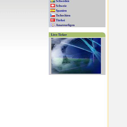
Schweden
Schweiz
Spanien
Tschechien
Türkei
Amateurligen
Live-Ticker