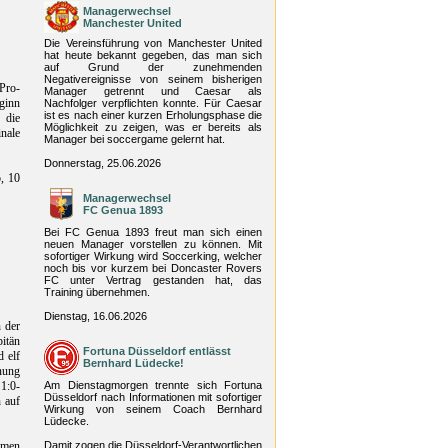
Managerwechsel
Manchester United
Die Vereinsführung von Manchester United
hat heute bekannt gegeben, das man sich
auf Grund der zunehmenden
Negativereignisse von seinem bisherigen
Pro-
Manager getrennt und Caesar als
ginn
Nachfolger verpflichten konnte. Für Caesar
ist es nach einer kurzen Erholungsphase die
 die
Möglichkeit zu zeigen, was er bereits als
inale
Manager bei soccergame gelernt hat.
Donnerstag, 25.06.2026
, 10
Managerwechsel
FC Genua 1893
Bei FC Genua 1893 freut man sich einen
neuen Manager vorstellen zu können. Mit
sofortiger Wirkung wird Soccerking, welcher
noch bis vor kurzem bei Doncaster Rovers
FC unter Vertrag gestanden hat, das
Training übernehmen.
Dienstag, 16.06.2026
 der
itän
Fortuna Düsseldorf entlässt
 elf
Bernhard Lüdecke!
gnung
1:0-
Am Dienstagmorgen trennte sich Fortuna
Düsseldorf nach Informationen mit sofortiger
n auf
Wirkung von seinem Coach Bernhard
Lüdecke.
mmen
Damit zogen die Düsseldorf-Verantwortlichen