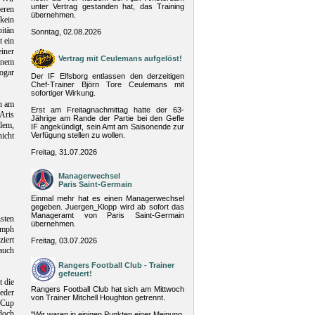
unter Vertrag gestanden hat, das Training
eren
übernehmen.
kein
itän
Sonntag, 02.08.2026
t ein
iner
Vertrag mit Ceulemans aufgelöst!
inem
ogar
Der IF Elfsborg entlassen den derzeitigen
Chef-Trainer Björn Tore Ceulemans mit
sofortiger Wirkung.
n am
Erst am Freitagnachmittag hatte der 63-
Aris
Jährige am Rande der Partie bei den Gefle
llem,
IF angekündigt, sein Amt am Saisonende zur
nicht
Verfügung stellen zu wollen.
Freitag, 31.07.2026
Managerwechsel
Paris Saint-Germain
Einmal mehr hat es einen Managerwechsel
gegeben. Juergen_Klopp wird ab sofort das
Manageramt von Paris Saint-Germain
sten
übernehmen.
umph
iert
Freitag, 03.07.2026
 auch
Rangers Football Club - Trainer
gefeuert!
 die
Rangers Football Club hat sich am Mittwoch
eder
von Trainer Mitchell Houghton getrennt.
-Cup
 doch
"Wir waren in einigen Punkten einer Meinung,