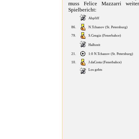
muss Felice Mazzarri weite
Spielbericht:
Abpfiff
86.
N.Tchanov
(
St. Petersburg
)
79.
S.Cengiz
(
Fenerbahce
)
Halbzeit
21.
1:0
N.Tchanov
(
St. Petersburg
)
10.
J.daCosta
(
Fenerbahce
)
Los gehts