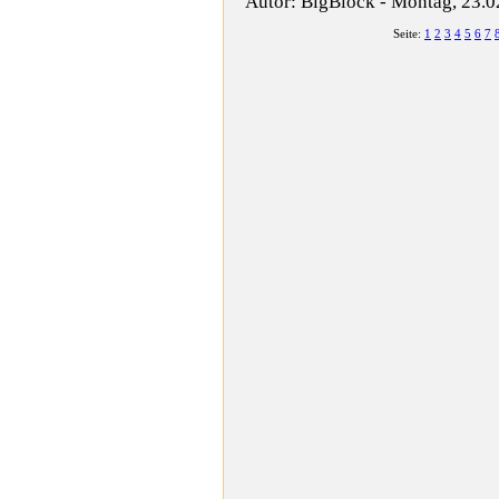
Autor: BigBlock - Montag, 23.
Seite:
1
2
3
4
5
6
7