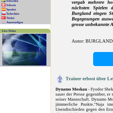
Schweden
vergab mehrere ho
Schweiz
nächsten Spielen 
Spanien
Burgland eingen S
Tschechien
Begegnungen ausw
Türkei
Amateurligen
grosse unbekannte
A
Live-Ticker
Autor: BURGLAND -
Trainer erbost über Le
Dynamo Moskau
- Fyodor Sheki
sauer der Presse gegenüber, er 
seiner Mannschaft. Dynamo Mos
jämmerliche Punkte."Naja im
Unendtschieden gegen den Erzri