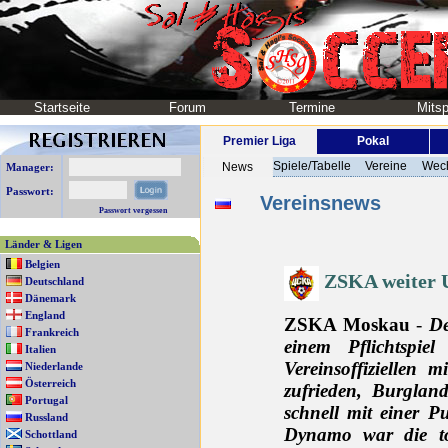
Startseite
Forum
Termine
Mitsp
Premier Liga
Pokal
Spiele/Tabelle
Vereine
Wech
News
Manager:
Passwort:
Vereinsnews
Passwort vergessen
Länder & Ligen
Belgien
ZSKA weiter 
Deutschland
Dänemark
England
ZSKA Moskau
-
De
Frankreich
einem Pflichtspie
Italien
Vereinsoffiziellen 
Niederlande
Österreich
zufrieden, Burglan
Portugal
schnell mit einer P
Russland
Dynamo war die tot
Schottland