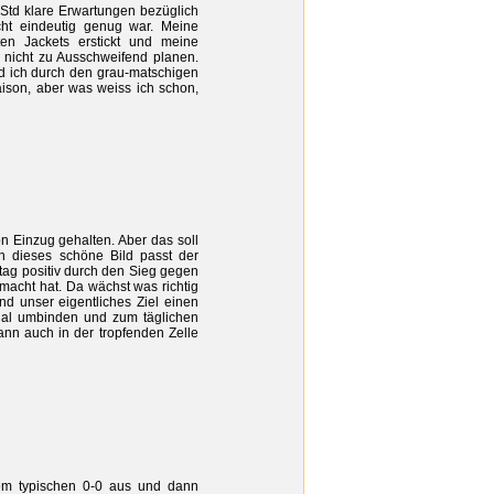
 Std klare Erwartungen bezüglich
cht eindeutig genug war. Meine
en Jackets erstickt und meine
e, nicht zu Ausschweifend planen.
d ich durch den grau-matschigen
aison, aber was weiss ich schon,
n Einzug gehalten. Aber das soll
n dieses schöne Bild passt der
ltag positiv durch den Sieg gegen
emacht hat. Da wächst was richtig
d unser eigentliches Ziel einen
chal umbinden und zum täglichen
ann auch in der tropfenden Zelle
inem typischen 0-0 aus und dann