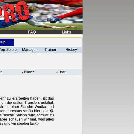
FAQ
Links
-Cup
Top-Spieler
Manager
Trainer
History
on
Bilanz
Chart
ehr zu erarbeiten haben, ist das
on die ersten Transfers getätigt,
auch mit einer Flasche Wodka und
chon durchaus schön hier sein 😂
ne solche Saison wird schwer zu
 aber schauen wir mal, was alles
ss und wir spielen fair😊