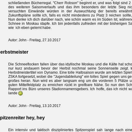
schließenden Bücherregal. "Cherr Robson" beginnt er, und was folgt sind 2
des weiteren Saisonverlaufs und das ihm besonders der letzte Sieg ni
versuchten Einwände würden in der Auswuchtung der bereits erwähnt
Zukunftspläne sollte ich, falls es nicht mindestens zu Platz 3 reichen sollt
Nun denke ich dich darüber nach, wie schön warm es im Süden Ist, währen
Schnee in Moskau stapfe. Ich bin jedenfalls zufrieden mit der bisherigen S
wie ich eben gelernt habe.
Autor: John - Freitag, 27.10.2017
erbstmeister
Die Schneeflocken fallen über das idyllische Moskau und die Kälte hat scho
nur kurz andauern bevor der Herbst nochmal seine Sonnenseite zeigt. I
Herbstmeistertitel von Dynamo. Eine tolle Halbsaison wurde am letzten Spie
ZSKA fortgesetzt, wobei die "Jugendabteilung" ein tolles Spiel gegen uns g
großes heran. Nun wird es aber langsam eng um die vorderen 5 Plätze un
guten Mittelfeldplatz zu erreichen rückt in greifbare Nähe. So nun den S
Rapport ins Büro unseres Stadionnamensgebers. Ich hoffe, das ich nicht w
lande
Autor: John - Freitag, 13.10.2017
pitzenreiter hey, hey
Ein intensiv und taktisch diszipliniertes Spitzenspiel sah lange nach e