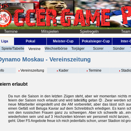
Termine
Mitspielen
Spielregeln
Team
 Liga
Pokal
Meister-Cup
Pokalsieger-Cup
Inter
Spiele/Tabelle
Wechselbörse
Torjäger
Scorer
Sünder
Vereine
ynamo Moskau - Vereinszeitung
nfo
Vereinszeitung
Kader
Termine
Stadi
eiern erlaubt
Da nun die Saison in den letzten Zügen steht, aber wir momentan nichts m
feiern der Saison noch erlaubt und wird tatkräftig getan 😊. Zwar werden sch
neue Mitarbeiter eingestellt und die AM vorbereitet, aber das lässt sich 
einen Gefäß voll Beluga Kaviar auf dem Schreibtisch erledigen. Es kann s
von den russischen Frauen ganz zu schweigen. Aber ich schweife ab...ei
wiederholen sein und auf 3 Hochzeiten können wir personell nicht tanzen,
geht. Über FS Angebote freue ich mich jedenfalls schon, unser Stadion ist gro