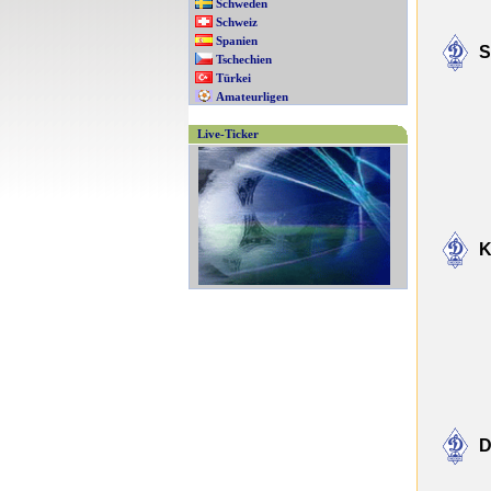
Schweden
Schweiz
Spanien
S
Tschechien
Türkei
Amateurligen
Live-Ticker
K
D