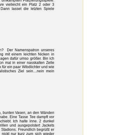
umkämpften Platzierungsspiele.
e vielleicht ein Platz 2 oder 3
 Dann lasset die letzten Spiele
en? Der Namenspatron unseres
ung mit einem leichten Nicken in
agen dafür umso größer. Bin ich
n mal in einer nasskalten Zelle
rk für ein paar Wibdlichter und wie
stisches Ziel sein....nein mein
en, bunten Vasen, an den Wänden
 habe. Eine Tasse Tee dampft vor
chiebt. Ich halte inne. 2 dunkel
illen und ausgepolstert Jackets
Stadions. Freundlich begrüßt er
 nickt nur kurz zum sich wieder