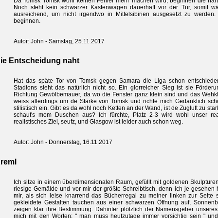
Da Tomsk Tomsk wohl keinen Fehler mehr machen wird, beginnen die hart 
Noch steht kein schwarzer Kastenwagen dauerhaft vor der Tür, somit wär
ausreichend, um nicht irgendwo in Mittelsibirien ausgesetzt zu werden.
beginnen.
Autor: John - Samstag, 25.11.2017
ie Entscheidung naht
Hat das späte Tor von Tomsk gegen Samara die Liga schon entschied
Stadions sieht das natürlich nicht so. Ein glorreicher Sieg ist sie Förder
Richtung Gewölbemauer, da wo die Fenster ganz klein sind und das Wehkl
weiss allerdings um de Stärke von Tomsk und richte mich Gedanklich scho
stilistisch ein. Gibt es da wohl noch Ketten an der Wand, ist de Zugluft zu sta
schaut's mom Duschen aus? Ich fürchte, Platz 2-3 wird wohl unser reali
realistisches Ziel, seufz, und Glasgow ist leider auch schon weg.
Autor: John - Donnerstag, 16.11.2017
reml
Ich sitze in einem überdimensionalen Raum, gefüllt mit goldenen Skulptur
riesige Gemälde und vor mir der größte Schreibtisch, denn ich je gesehen
mir, als sich leise knarrend das Bücherregal zu meiner linken zur Seite s
gekleidete Gestalten tauchen aus einer schwarzen Öffnung auf, Sonnenbr
zeigen klar ihre Bestimmung. Dahinter plötzlich der Namensgeber unseres 
mich mit den Worten: " man muss heutzutage immer vorsichtig sein " und