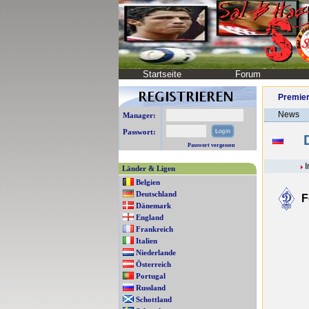
Startseite
Forum
Premier
News
Manager:
Passwort:
D
Passwort vergessen
I
Länder & Ligen
Belgien
Deutschland
F
Dänemark
England
Frankreich
Italien
Niederlande
Österreich
Portugal
Russland
Schottland