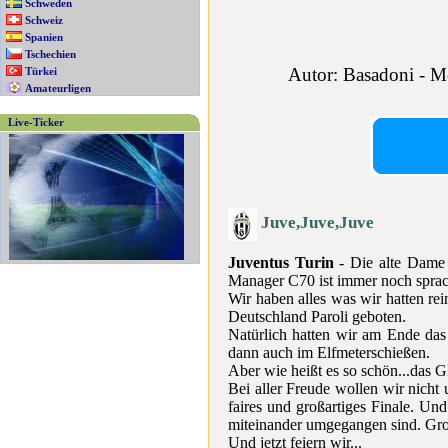
Schweden
Schweiz
Spanien
Tschechien
Autor: Basadoni - M
Türkei
Amateurligen
Live-Ticker
Juve,Juve,Juve
Juventus Turin
- Die alte Dame 
Manager C70 ist immer noch spra
Wir haben alles was wir hatten r
Deutschland Paroli geboten.
Natürlich hatten wir am Ende das
dann auch im Elfmeterschießen.
Aber wie heißt es so schön...das G
Bei aller Freude wollen wir nicht
faires und großartiges Finale. Un
miteinander umgegangen sind. Gro
Und jetzt feiern wir...