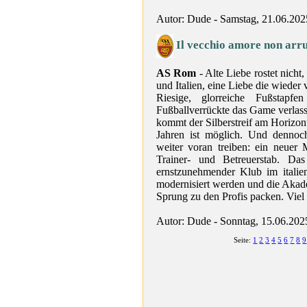
Autor: Dude - Samstag, 21.06.202
Il vecchio amore non arr
AS Rom
- Alte Liebe rostet nicht
und Italien, eine Liebe die wieder
Riesige, glorreiche Fußstap
Fußballverrückte das Game verlas
kommt der Silberstreif am Horizont:
Jahren ist möglich. Und dennoc
weiter voran treiben: ein neuer
Trainer- und Betreuerstab. Da
ernstzunehmender Klub im italien
modernisiert werden und die Akade
Sprung zu den Profis packen. Viel 
Autor: Dude - Sonntag, 15.06.202
Seite:
1
2
3
4
5
6
7
8
9