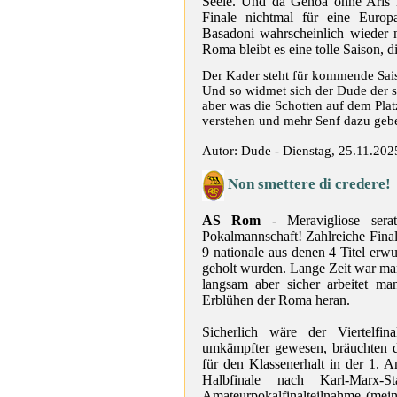
Seele. Und da Genoa ohne Aris ni
Finale nichtmal für eine Europ
Basadoni wahrscheinlich wieder 
Roma bleibt es eine tolle Saison, di
Der Kader steht für kommende Sais
Und so widmet sich der Dude der sc
aber was die Schotten auf dem Platz
verstehen und mehr Senf dazu gebe
Autor: Dude - Dienstag, 25.11.202
Non smettere di credere!
AS Rom
- Meravigliose sera
Pokalmannschaft! Zahlreiche Final
9 nationale aus denen 4 Titel erwu
geholt wurden. Lange Zeit war ma
langsam aber sicher arbeitet ma
Erblühen der Roma heran.
Sicherlich wäre der Viertelfi
umkämpfter gewesen, bräuchten di
für den Klassenerhalt in der 1. 
Halbfinale nach Karl-Marx-
Amateurpokalfinalteilnahme (mein 