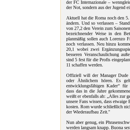
der FC Internazionale – wenngleic
der Not, sondern aus der Jugend 
Aktuell hat die Roma noch den 5. 
ändern. Und so verlassen – Stand 
von 27,2 den Verein zum Saisone
bezeichnender Weise in den Bet
planmäßig sollen auch Lorenzo F
noch verlassen. Neu hinzu komme
20,1 wobei zwei Ergänzungsspi
besseren Veranschaulichung auße
sind 5 fest für die Profis eingepla
11 schaffen werden.
Offiziell will der Manager Dude
oder Ähnlichem hören. Es gelt
entwicklungsfähigen Kader“ für 
dass das in die Jahre gekommene
weißt er ebenfalls ab: „Alles zur 
unsere Fans wissen, dass etwaige 
kosten. Rom wurde schließlich nic
der Wiederaufbau Zeit."
Nun aber genug, ein Phrasenschw
werden langsam knapp. Buona ser