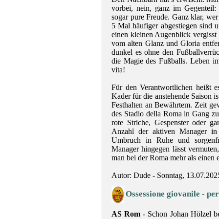
vorbei, nein, ganz im Gegenteil:
sogar pure Freude. Ganz klar, wer
5 Mal häufiger abgestiegen sind u
einen kleinen Augenblick vergisst 
vom alten Glanz und Gloria entfer
dunkel es ohne den Fußballverrück
die Magie des Fußballs. Leben i
vita!
Für den Verantwortlichen heißt 
Kader für die anstehende Saison is
Festhalten an Bewährtem. Zeit ge
des Stadio della Roma in Gang z
rote Striche, Gespenster oder g
Anzahl der aktiven Manager in
Umbruch in Ruhe und sorgenfrei
Manager hingegen lässt vermuten,
man bei der Roma mehr als einen ei
Autor: Dude - Sonntag, 13.07.202
Ossessione giovanile - per
AS Rom
- Schon Johan Hölzel be