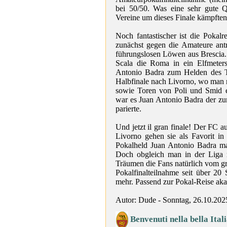
bei 50/50. Was eine sehr gute Q
Vereine um dieses Finale kämpften
Noch fantastischer ist die Pokal
zunächst gegen die Amateure ant
führungslosen Löwen aus Brescia.
Scala die Roma in ein Elfmeter
Antonio Badra zum Helden des T
Halbfinale nach Livorno, wo man 
sowie Toren von Poli und Smid e
war es Juan Antonio Badra der z
parierte.
Und jetzt il gran finale! Der FC 
Livorno gehen sie als Favorit i
Pokalheld Juan Antonio Badra mach
Doch obgleich man in der Liga n
Träumen die Fans natürlich vom gr
Pokalfinalteilnahme seit über 20 
mehr. Passend zur Pokal-Reise aka
Autor: Dude - Sonntag, 26.10.202
Benvenuti nella bella Ital