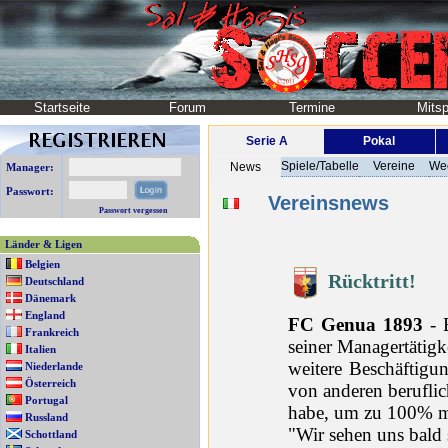
Startseite
Forum
Termine
Mitsp
Serie A
Pokal
Spiele/Tabelle
Vereine
We
News
Manager:
Passwort:
Vereinsnews
Passwort vergessen
Länder & Ligen
Belgien
Rücktritt!
Deutschland
Dänemark
England
FC Genua 1893
- B
Frankreich
seiner Managertätigk
Italien
weitere Beschäftigu
Niederlande
Österreich
von anderen beruflic
Portugal
habe, um zu 100% mi
Russland
"Wir sehen uns bald 
Schottland