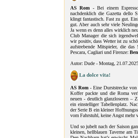
AS Rom
- Bei einem Espresso
nachdenklich die Gazetta dello 
klingt fantastisch. Fast zu gut. Ei
gut. Aber auch sehr viele Neulin
Ja wenn es denn alles wirklich ne
Club Manager die sich irgendwel
wir positiv, dass Wetter ist zu sc
aufstrebende Mitspieler, die das
Pescara, Cagliari und Firenze:
Benv
Autor: Dude - Montag, 21.07.202
La dolce vita!
AS Rom
- Eine Durststrecke von 
Koffer packte und die Roma verl
neuen - deutlich glanzloseren – 
ein einstelliger Tabellenplatz. N
der Serie B ein kleiner Hoffnungs
vom Fahrstuhl, keine Angst mehr v
Und so jubelt nach der Saison g
kleinen, hellblauen Taverne am 
Den Nachbarn hat’s erwischt. Mal