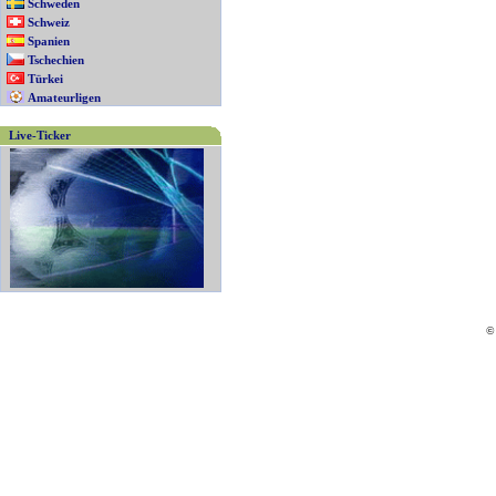
Schweden
Schweiz
Spanien
Tschechien
Türkei
Amateurligen
Live-Ticker
©