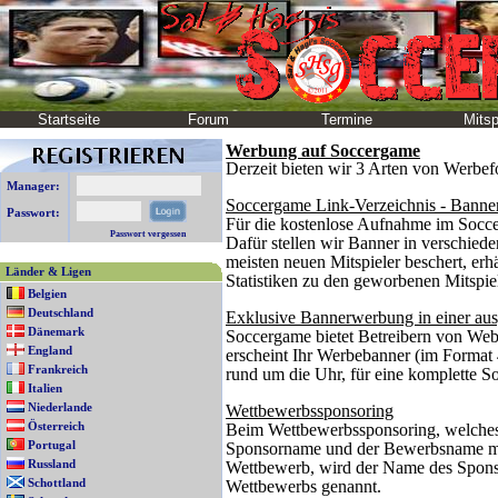
Startseite
Forum
Termine
Mitsp
Werbung auf Soccergame
Derzeit bieten wir 3 Arten von Werbe
Manager:
Soccergame Link-Verzeichnis - Banne
Passwort:
Für die kostenlose Aufnahme im Soccer
Passwort vergessen
Dafür stellen wir Banner in verschied
meisten neuen Mitspieler beschert, erh
Länder & Ligen
Statistiken zu den geworbenen Mitspiel
Belgien
Deutschland
Exklusive Bannerwerbung in einer au
Dänemark
Soccergame bietet Betreibern von Web
England
erscheint Ihr Werbebanner (im Format
Frankreich
rund um die Uhr, für eine komplette S
Italien
Niederlande
Wettbewerbssponsoring
Österreich
Beim Wettbewerbssponsoring, welches 
Portugal
Sponsorname und der Bewerbsname mite
Russland
Wettbewerb, wird der Name des Spons
Schottland
Wettbewerbs genannt.