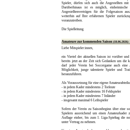
Spieler, dürfen sich auch die Angestellten mit
Darüberhinaus ist es möglich, einheimische 
Angestelltenverträgen für die Folgesaison au
weiterhin auf Ihre erfahrenen Spieler zurückzu
voranzutreiben.
Die Spielleitung
Amateure zur kommenden Saison
(18.06.2026)
Liebe Mitspieler:innen,
ein Viertel der aktuellen Saison ist vorüber un
bereits jetzt an der Zeit sich Gedanken um die
darf jeder Verein bei Soccergame auch eine 
Möglichkeit, junge talentierte Spieler und Tra
heranzuführen.
Als Voraussetzung für eine eigene Amateurabteil
- in jedem Kader mindestens 2 Torleute
- in jedem Kader mindestens 16 Feldspieler
- in jedem Kader mindestens 7 Inländer
- insgesamt maximal 6 Leihspieler
Sofern der Verein zu Saisonbeginn über eine soli
Spielern ausreichend um einen Amateurkader z
Auflage einher, bis zum 1. Liga-Spieltag die n
unter Vertrag zu nehmen.