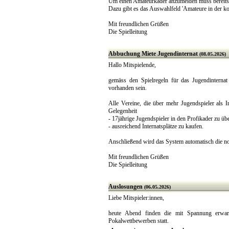
Um einen Amateurkader anzumelden muss bereits 
Dazu gibt es das Auswahlfeld 'Amateure in der 
Mit freundlichen Grüßen
Die Spielleitung
Abbuchung Miete Jugendinternat
(08.05.2026)
Hallo Mitspielende,
gemäss den Spielregeln für das Jugendinternat 
vorhanden sein.
Alle Vereine, die über mehr Jugendspieler als 
Gelegenheit
- 17jährige Jugendspieler in den Profikader zu ü
- ausreichend Internatsplätze zu kaufen.
Anschließend wird das System automatisch die no
Mit freundlichen Grüßen
Die Spielleitung
Auslosungen
(06.05.2026)
Liebe Mitspieler:innen,
heute Abend finden die mit Spannung erwart
Pokalwettbewerben statt.