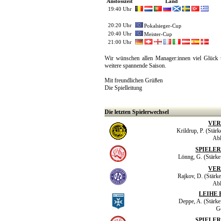
Anstosszeit
Land
19:40 Uhr
20:20 Uhr
Pokalsieger-Cup
20:40 Uhr
Meister-Cup
21:00 Uhr
Wir wünschen allen Manager:innen viel Glück 
weitere spannende Saison.
Mit freundlichen Grüßen
Die Spielleitung
Die letzten Spielerwechsel
VER
Krildrup, P. (Stärk
Abl
SPIELE
Lönng, G. (Stärke 
VER
Rajkov, D. (Stärke
Abl
LEIHE 
Deppe, A. (Stärke 
G
SPIELE