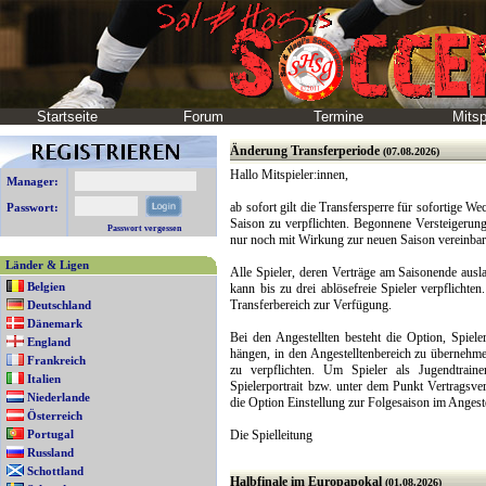
Startseite
Forum
Termine
Mitsp
Änderung Transferperiode
(07.08.2026)
Hallo Mitspieler:innen,
Manager:
ab sofort gilt die Transfersperre für sofortige We
Passwort:
Saison zu verpflichten. Begonnene Versteigerun
Passwort vergessen
nur noch mit Wirkung zur neuen Saison vereinbar
Länder & Ligen
Alle Spieler, deren Verträge am Saisonende ausla
Belgien
kann bis zu drei ablösefreie Spieler verpflichten
Transferbereich zur Verfügung.
Deutschland
Dänemark
Bei den Angestellten besteht die Option, Spiel
England
hängen, in den Angestelltenbereich zu übernehme
Frankreich
zu verpflichten. Um Spieler als Jugendtraine
Italien
Spielerportrait bzw. unter dem Punkt Vertragsv
Niederlande
die Option Einstellung zur Folgesaison im Angest
Österreich
Portugal
Die Spielleitung
Russland
Schottland
Halbfinale im Europapokal
(01.08.2026)