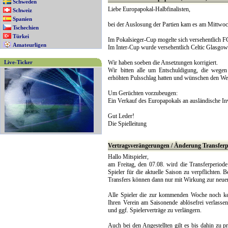
Schweden
Liebe Europapokal-Halbfinalisten,
Schweiz
Spanien
bei der Auslosung der Partien kam es am Mittwoc
Tschechien
Türkei
Im Pokalsieger-Cup mogelte sich versehentlich FC
Amateurligen
Im Inter-Cup wurde versehentlich Celtic Glasgow
Live-Ticker
Wir haben soeben die Ansetzungen korrigiert.
Wir bitten alle um Entschuldigung, die wegen 
erhöhten Pulsschlag hatten und wünschen den Wet
Um Gerüchten vorzubeugen:
Ein Verkauf des Europapokals an ausländische Inve
Gut Leder!
Die Spielleitung
Vertragsverängerungen / Änderung Transferp
Hallo Mitspieler,
am Freitag, den 07.08. wird die Transferperiode
Spieler für die aktuelle Saison zu verpflichten
Transfers können dann nur mit Wirkung zur neue
Alle Spieler die zur kommenden Woche noch kei
Ihren Verein am Saisonende ablösefrei verlasse
und ggf. Spielerverträge zu verlängern.
Auch bei den Angestellten gilt es bis dahin zu p