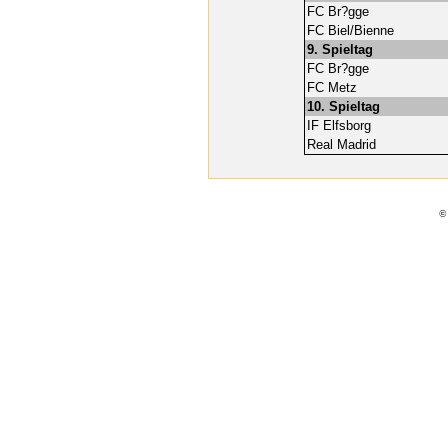
FC Br?gge
FC Biel/Bienne
9. Spieltag
FC Br?gge
FC Metz
10. Spieltag
IF Elfsborg
Real Madrid
©