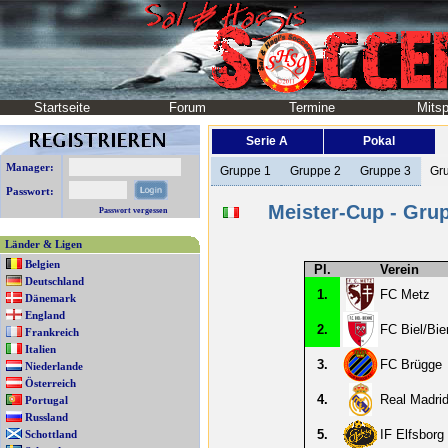
Startseite
Forum
Termine
Mitsp
Serie A
Pokal
Manager:
Gruppe 1
Gruppe 2
Gruppe 3
Gr
Passwort:
Meister-Cup - Gru
Passwort vergessen
Länder & Ligen
Belgien
Pl.
Verein
Deutschland
1.
FC Metz
Dänemark
England
2.
FC Biel/Bi
Frankreich
Italien
3.
FC Brügge
Niederlande
Österreich
4.
Real Madri
Portugal
Russland
5.
IF Elfsborg
Schottland