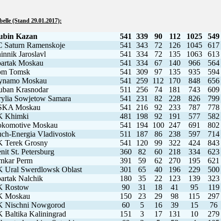
elle (Stand 29.01.2017):
ubin Kazan
541
339
90
112
1025
549
 Saturn Ramenskoje
541
343
72
126
1045
617
innik Jaroslavl
541
334
72
135
1063
613
artak Moskau
541
334
67
140
966
564
om Tomsk
541
309
97
135
935
594
ynamo Moskau
541
259
112
170
848
656
uban Krasnodar
511
256
74
181
743
609
ylia Sowjetow Samara
541
231
82
228
826
799
SKA Moskau
541
216
92
233
787
778
K Khimki
481
198
92
191
577
582
okomotive Moskau
541
194
100
247
691
802
ch-Energia Vladivostok
511
187
86
238
597
714
 Terek Grosny
541
120
99
322
424
843
nit St. Petersburg
360
82
60
218
334
623
mkar Perm
391
59
62
270
195
621
 Ural Swerdlowsk Oblast
301
65
40
196
229
500
artak Nalchik
180
35
22
123
139
323
K Rostow
90
31
18
41
95
119
K Moskau
150
23
29
98
115
297
K Nischni Nowgorod
60
5
16
39
15
76
 Baltika Kaliningrad
151
3
17
131
10
279