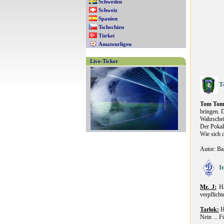
Schweden
Schweiz
Spanien
Tschechien
Türkei
Amateurligen
Live-Ticker
T
Tom Tom
bringen. 
Wahrschein
Der Pokal 
Wie sich d
Autor: Ba
I
Mr. J:
Ha
verpflicht
Tarlok:
Ha
Nein ... 