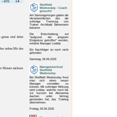
-101
14
Sheffield
Wednesday - Coach
gesucht!
Am Samstagmorgen gaben die
Verantwortlichen des die
sofortige Trennung von
Trainer Archibald Bienemann
bekannt.
Die Entscheidung sei
s genau sind deine
"aufgrund der jüngsten
Ereignisse getroffen" worden,
erklärte Manager Loddar.
ober stehen.Mit den
Ein Nachfolger ist noch nicht
gefunden.
Samstag, 06.06.2026
Managerwechsel
r Meister nächstes
Sheffield
Wednesday
Bei Sheffield Wednesday freut
man sich einen neuen
Manager vorstellen zu
können. Mit sofortiger Wirkung
wird Loddar, welcher noch bis
vor kurzem bei Alemannia
Aachen unter Vertrag
gestanden hat, das Training
übernehmen.
Freitag, 05.06.2026