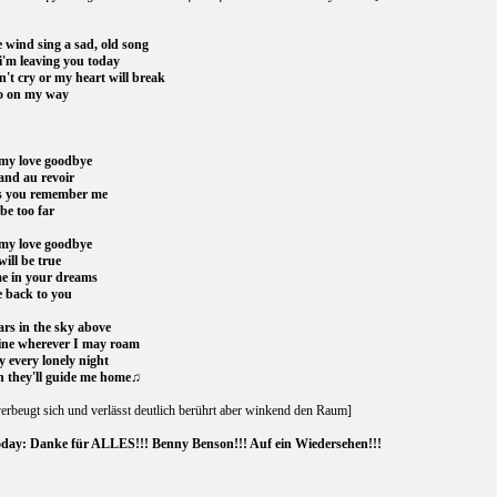
 wind sing a sad, old song
i'm leaving you today
n't cry or my heart will break
o on my way
my love goodbye
and au revoir
as you remember me
 be too far
my love goodbye
will be true
me in your dreams
me back to you
tars in the sky above
hine wherever I may roam
ay every lonely night
n they'll guide me home
♫
erbeugt sich und verlässt deutlich berührt aber winkend den Raum]
day:
Danke für ALLES!!! Benny Benson!!! Auf ein Wiedersehen!!!