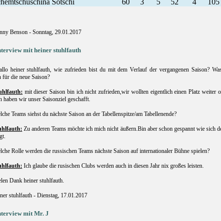
hemtschuschina Sotschi
60
3
5
52
4
105
nny Benson - Sonntag, 29.01.2017
nterview mit heiner stuhlfauth
llo heiner stuhlfauth, wie zufrieden bist du mit dem Verlauf der vergangenen Saison? Wa
 für die neue Saison?
uhlfauth:
mit dieser Saison bin ich nicht zufrieden,wir wollten eigentlich einen Platz weiter 
 haben wir unser Saisonziel geschafft.
che Teams siehst du nächste Saison an der Tabellenspitze/am Tabellenende?
uhlfauth:
Zu anderen Teams möchte ich mich nicht äußern.Bin aber schon gespannt wie sich de
gt.
che Rolle werden die russischen Teams nächste Saison auf internationaler Bühne spielen?
uhlfauth:
Ich glaube die rusischen Clubs werden auch in diesen Jahr nix großes leisten.
len Dank heiner stuhlfauth.
ner stuhlfauth - Dienstag, 17.01.2017
nterview mit Mr. J