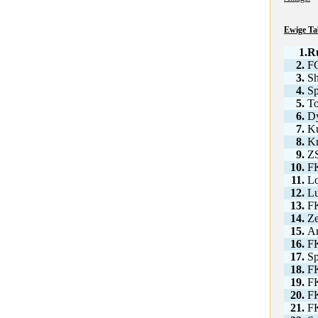
Ewige Tab
1.
R
2.
FC
3.
Sh
4.
Sp
5.
T
6.
D
7.
K
8.
Kr
9.
Z
10.
F
11.
L
12.
Lu
13.
FK
14.
Ze
15.
A
16.
FK
17.
Sp
18.
F
19.
F
20.
F
21.
FK