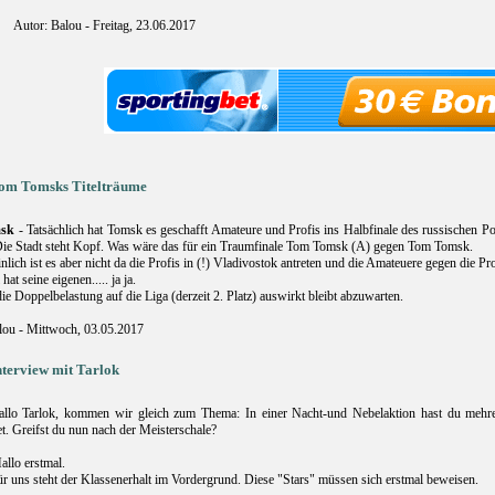
Autor: Balou - Freitag, 23.06.2017
om Tomsks Titelträume
sk
- Tatsächlich hat Tomsk es geschafft Amateure und Profis ins Halbfinale des russischen 
Die Stadt steht Kopf. Was wäre das für ein Traumfinale Tom Tomsk (A) gegen Tom Tomsk.
lich ist es aber nicht da die Profis in (!) Vladivostok antreten und die Amateuere gegen die P
hat seine eigenen..... ja ja.
ie Doppelbelastung auf die Liga (derzeit 2. Platz) auswirkt bleibt abzuwarten.
lou - Mittwoch, 03.05.2017
nterview mit Tarlok
llo Tarlok, kommen wir gleich zum Thema: In einer Nacht-und Nebelaktion hast du mehrer
et. Greifst du nun nach der Meisterschale?
llo erstmal.
Für uns steht der Klassenerhalt im Vordergrund. Diese "Stars" müssen sich erstmal beweisen.