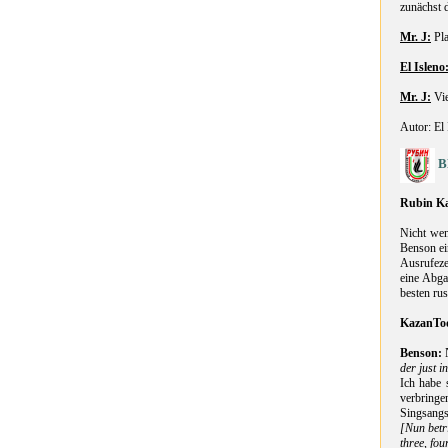
zunächst 
Mr. J:
Pla
El Isleno
Mr. J:
Vie
Autor: El
B
Rubin K
Nicht wen
Benson ei
Ausrufeze
eine Abga
besten ru
KazanTo
Benson:
der just 
Ich habe 
verbringe
Singsangs
[Nun betr
three, fo