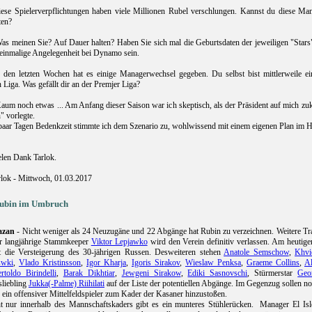
se Spielerverpflichtungen haben viele Millionen Rubel verschlungen. Kannst du diese Man
ten?
as meinen Sie? Auf Dauer halten? Haben Sie sich mal die Geburtsdaten der jeweiligen "Stars
 einmalige Angelegenheit bei Dynamo sein.
 den letzten Wochen hat es einige Managerwechsel gegeben. Du selbst bist mittlerweile ei
 Liga. Was gefällt dir an der Premjer Liga?
um noch etwas ... Am Anfang dieser Saison war ich skeptisch, als der Präsident auf mich zu
" vorlegte.
paar Tagen Bedenkzeit stimmte ich dem Szenario zu, wohlwissend mit einem eigenen Plan im H
len Dank Tarlok.
rlok - Mittwoch, 01.03.2017
ubin im Umbruch
azan
- Nicht weniger als 24 Neuzugäne und 22 Abgänge hat Rubin zu verzeichnen. Weitere Tra
r langjährige Stammkeeper
Viktor Lepjawko
wird den Verein definitiv verlassen. Am heuti
 die Versteigerung des 30-jährigen Russen. Desweiteren stehen
Anatole Semschow
,
Khvi
swki
,
Vlado Kristinsson
,
Igor Kharja
,
Igoris Sirakov
,
Wieslaw Penksa
,
Graeme Collins
,
Al
rtoldo Birindelli
,
Barak Dikhtiar
,
Jewgeni Sirakow
,
Ediki Sasnovschi
, Stürmerstar
Geo
liebling
Jukka(-Palme) Riihilati
auf der Liste der potentiellen Abgänge. Im Gegenzug sollen no
 ein offensiver Mittelfeldspieler zum Kader der Kasaner hinzustoßen.
t nur innerhalb des Mannschaftskaders gibt es ein munteres Stühlerücken. Manager El Is