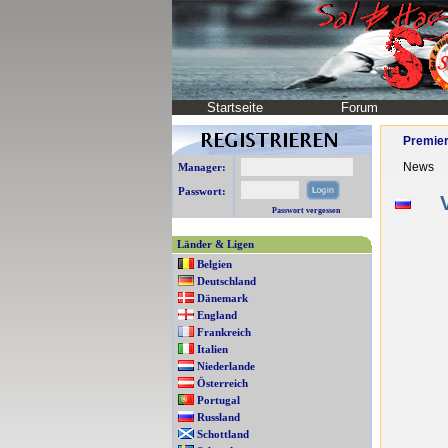
Startseite
Forum
Premier
News
Manager:
Passwort:
V
Passwort vergessen
Länder & Ligen
Belgien
Deutschland
Dänemark
England
Frankreich
Italien
Niederlande
Österreich
Portugal
Russland
Schottland