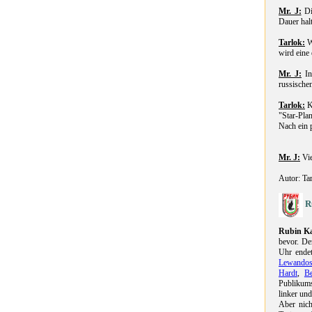
Mr. J:
Die
Dauer hal
Tarlok:
W
wird eine
Mr. J:
In
russischen
Tarlok:
Ka
"Star-Plan
Nach ein 
Mr. J:
Vie
Autor: Ta
R
Rubin K
bevor. De
Uhr endet
Lewando
Hardt
,
Be
Publikums
linker und
Aber nich