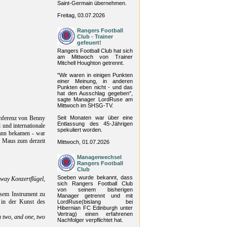
Saint-Germain übernehmen.
Freitag, 03.07.2026
Rangers Football
Club - Trainer
gefeuert!
Rangers Football Club hat sich
am Mittwoch von Trainer
Mitchell Houghton getrennt.
"Wir waren in einigen Punkten
einer Meinung, in anderen
Punkten eben nicht - und das
hat den Ausschlag gegeben",
sagte Manager LordRuse am
Mittwoch im SHSG-TV.
onferenz von Benny
Seit Monaten war über eine
Entlassung des 45-Jährigen
 und internationale
spekuliert worden.
dann bekamen - war
n Maus zum derzeit
Mittwoch, 01.07.2026
Managerwechsel
Rangers Football
Club
Soeben wurde bekannt, dass
nway Konzertflügel,
sich Rangers Football Club
von seinem bisherigen
esem Instrument zu
Manager getrennt und mit
 in der Kunst des
LordRuse(bislang bei
Hibernian FC Edinburgh unter
Vertrag) einen erfahrenen
 two, and one, two
Nachfolger verpflichtet hat.