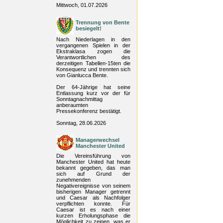
Mittwoch, 01.07.2026
Trennung von Bente
besiegelt!
Nach Niederlagen in den
vergangenen Spielen in der
Ekstraklasa zogen die
Verantwortlichen des
derzeitigen Tabellen-15ten die
Konsequenz und trennten sich
von Gianlucca Bente.
Der 64-Jährige hat seine
Entlassung kurz vor der für
Sonntagnachmittag
anberaumten
Pressekonferenz bestätigt.
Sonntag, 28.06.2026
Managerwechsel
Manchester United
Die Vereinsführung von
Manchester United hat heute
bekannt gegeben, das man
sich auf Grund der
zunehmenden
Negativereignisse von seinem
bisherigen Manager getrennt
und Caesar als Nachfolger
verpflichten konnte. Für
Caesar ist es nach einer
kurzen Erholungsphase die
Möglichkeit zu zeigen, was er