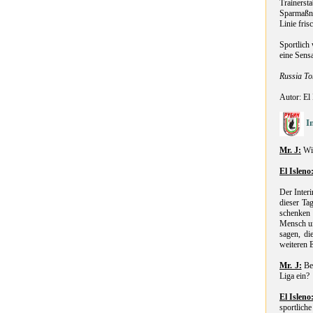
Trainerst
Sparmaßna
Linie fri
Sportlich
eine Sensa
Russia T
Autor: El
I
Mr. J:
Wil
El Isleno
Der Inter
dieser Ta
schenken d
Mensch un
sagen, di
weiteren 
Mr. J:
Ben
Liga ein?
El Isleno
sportlich