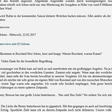
ab den Rotstift angesetzt. Altgediente Angestellte wurden durch kostengünstigere ers
hme erhofft sich Isleno nicht nur eine Minderung der Ausgaben in Höhe von rund 8 Millionen
schen Wind.
 wird Rubin in der kommenden Saison kleinere Brötchen backen müssen. Alles andere als der 
tion.
omorrow
 Isleno - Mittwoch, 22.02.2017
nterview mit El Isleno
lkommen in Russland Herr Isleno, kurz und knapp: Warum Russland, warum Kazan?
:
Vielen Dank für die freundliche Begrüßung.
imsmanager von Rubin kam auf mich zu und unterbreitete mir ein großzügiges Angebot. Na ja 
g viel geschrieben in den westlichen Gazetten. Zumeist sehr negativ. Wenn man den westlic
arf, dann steht der Ivan bereits bewaffnet in unseren Vorgärten. Ich bin ein abenteuerlustige
d ich möchte mir sehr gerne ein eigenes Bild von Russland und von den russischen Mensche
e ersten Tage waren sehr angenehm. Ich wurde sehr herzlich empfangen. Sehr gerne beric
Erfahrungen zu einem späteren Zeitpunkt.
ny Benson hat eine große Lücke hinterlassen... Was sind Ihre Ziele? Wo ordnen Sie sich mit
:
Die Lücke die Benny hinterlassen hat ist gigantisch. Mit ihm gegangen ist auch auf kurzfristig
e Erfolg. Sportliche Ziele kann ich zu diesem Zeitpunkt noch nicht definieren. Unsere volle