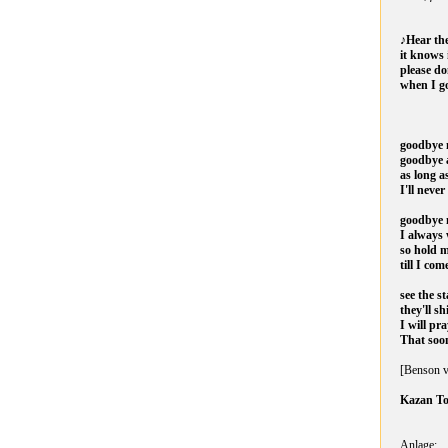
♪Hear the
it knows 
please do
when I g
goodbye 
goodbye 
as long 
I'll never
goodbye 
I always 
so hold 
till I co
see the s
they'll s
I will pr
That soo
[Benson v
Kazan To
Anlage: