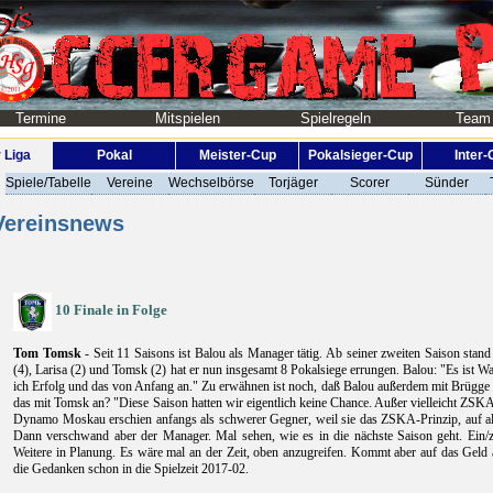
Termine
Mitspielen
Spielregeln
Team
 Liga
Pokal
Meister-Cup
Pokalsieger-Cup
Inter
Spiele/Tabelle
Vereine
Wechselbörse
Torjäger
Scorer
Sünder
ereinsnews
10 Finale in Folge
Tom Tomsk
- Seit 11 Saisons ist Balou als Manager tätig. Ab seiner zweiten Saison stand
(4), Larisa (2) und Tomsk (2) hat er nun insgesamt 8 Pokalsiege errungen. Balou: "Es ist Wa
ich Erfolg und das von Anfang an." Zu erwähnen ist noch, daß Balou außerdem mit Brügge 
das mit Tomsk an? "Diese Saison hatten wir eigentlich keine Chance. Außer vielleicht Z
Dynamo Moskau erschien anfangs als schwerer Gegner, weil sie das ZSKA-Prinzip, auf alt
Dann verschwand aber der Manager. Mal sehen, wie es in die nächste Saison geht. Ein/
Weitere in Planung. Es wäre mal an der Zeit, oben anzugreifen. Kommt aber auf das Geld
die Gedanken schon in die Spielzeit 2017-02.