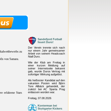
Sandefjord Fotball
feuert Duro!
Der Verein trennte sich nach
nur einem Jahr gemeinsamer
Pokalwettbewerbs zu
Arbeit von seinem Headcoach
Niall Duro.
rofis von Samara.
Wie der Klub am Freitag in
einer kurzen Meldung auf
seiner Internetseite bekannt
gab, wurde Duros Vertrag mit
sofortiger Wirkung aufgelöst.
Als heißester Kandidat auf den
vakanten Posten wird Björn
Tore Allbäck gehandelt, der
zuletzt bei AC Sparta Prag
entlassen worden war.
e erfahrene Stars
Freitag, 07.08.2026
Konterman bei
Stuttgarter Kickers