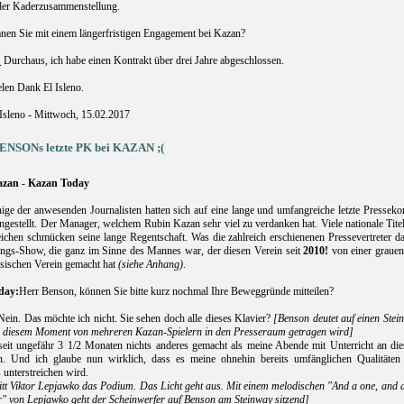
der Kaderzusammenstellung.
nen Sie mit einem längerfristigen Engagement bei Kazan?
:
Durchaus, ich habe einen Kontrakt über drei Jahre abgeschlossen.
len Dank El Isleno.
 Isleno - Mittwoch, 15.02.2017
ENSONs letzte PK bei KAZAN ;(
azan
-
Kazan Today
ige der anwesenden Journalisten hatten sich auf eine lange und umfangreiche letzte Pressek
ngestellt. Der Manager, welchem Rubin Kazan sehr viel zu verdanken hat. Viele nationale Titel
ichen schmücken seine lange Regentschaft. Was die zahlreich erschienenen Pressevertreter 
ngs-Show, die ganz im Sinne des Mannes war, der diesen Verein seit
2010!
von einer graue
ssischen Verein gemacht hat
(siehe Anhang)
.
day:
Herr Benson, können Sie bitte kurz nochmal Ihre Beweggründe mitteilen?
Nein. Das möchte ich nicht. Sie sehen doch alle dieses Klavier?
[Benson deutet auf einen Stei
in diesem Moment von mehreren Kazan-Spielern in den Presseraum getragen wird]
seit ungefähr 3 1/2 Monaten nichts anderes gemacht als meine Abende mit Unterricht an di
n. Und ich glaube nun wirklich, dass es meine ohnehin bereits umfänglichen Qualitäten
 unterstreichen wird.
itt Viktor Lepjawko das Podium. Das Licht geht aus. Mit einem melodischen "And a one, and a
ur" von Lepjawko geht der Scheinwerfer auf Benson am Steinway sitzend]