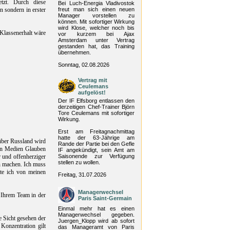
etzt. Durch diese
Bei Luch-Energia Vladivostok
 sondern in erster
freut man sich einen neuen
Manager vorstellen zu
können. Mit sofortiger Wirkung
wird Klose, welcher noch bis
Klassenerhalt wäre
vor kurzem bei Ajax
Amsterdam unter Vertrag
gestanden hat, das Training
übernehmen.
Sonntag, 02.08.2026
Vertrag mit
Ceulemans
aufgelöst!
Der IF Elfsborg entlassen den
derzeitigen Chef-Trainer Björn
Tore Ceulemans mit sofortiger
Wirkung.
Erst am Freitagnachmittag
hatte der 63-Jährige am
über Russland wird
Rande der Partie bei den Gefle
hen Medien Glauben
IF angekündigt, sein Amt am
r und offenherziger
Saisonende zur Verfügung
stellen zu wollen.
n machen. Ich muss
hte ich von meinen
Freitag, 31.07.2026
Managerwechsel
 Ihrem Team in der
Paris Saint-Germain
Einmal mehr hat es einen
Managerwechsel gegeben.
e Sicht gesehen der
Juergen_Klopp wird ab sofort
 Konzentration gilt
das Manageramt von Paris