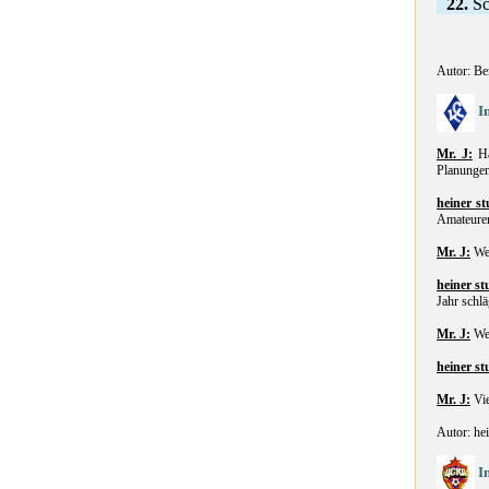
22.
Sc
Autor: Be
I
Mr. J:
Ha
Planungen
heiner st
Amateuren
Mr. J:
Wel
heiner st
Jahr schlä
Mr. J:
Wel
heiner st
Mr. J:
Vie
Autor: hei
I