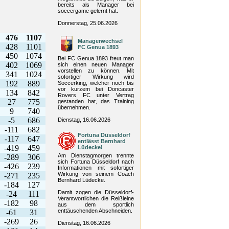
bereits als Manager bei
soccergame gelernt hat.
Donnerstag, 25.06.2026
476
1107
Managerwechsel
428
1101
FC Genua 1893
450
1074
Bei FC Genua 1893 freut man
402
1069
sich einen neuen Manager
vorstellen zu können. Mit
341
1024
sofortiger Wirkung wird
192
889
Soccerking, welcher noch bis
vor kurzem bei Doncaster
134
842
Rovers FC unter Vertrag
27
775
gestanden hat, das Training
übernehmen.
9
740
-5
686
Dienstag, 16.06.2026
-111
682
Fortuna Düsseldorf
-117
647
entlässt Bernhard
-419
459
Lüdecke!
Am Dienstagmorgen trennte
-289
306
sich Fortuna Düsseldorf nach
-426
239
Informationen mit sofortiger
Wirkung von seinem Coach
-271
235
Bernhard Lüdecke.
-184
127
Damit zogen die Düsseldorf-
-24
111
Verantwortlichen die Reißleine
-182
98
aus dem sportlich
enttäuschenden Abschneiden.
-61
31
-269
26
Dienstag, 16.06.2026