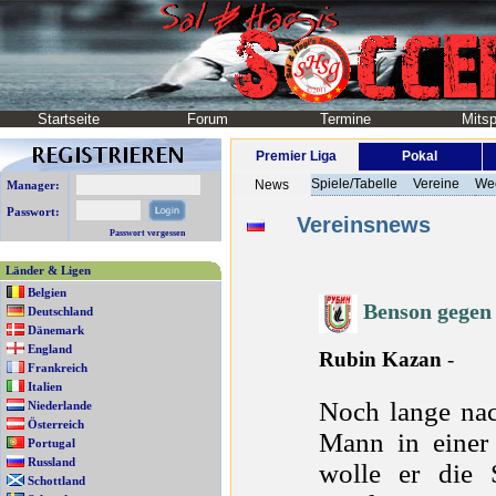
Startseite
Forum
Termine
Mitsp
Premier Liga
Pokal
Spiele/Tabelle
Vereine
We
News
Manager:
Passwort:
Vereinsnews
Passwort vergessen
Länder & Ligen
Belgien
Benson gegen 
Deutschland
Dänemark
England
Rubin Kazan
-
Frankreich
Italien
Noch lange nac
Niederlande
Österreich
Mann in einer 
Portugal
Russland
wolle er die S
Schottland