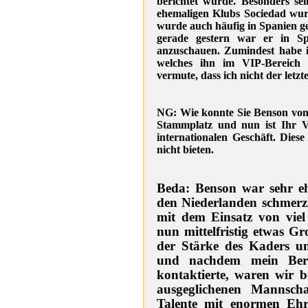
berichtet wurde. Besonders se
ehemaligen Klubs Sociedad wurd
wurde auch häufig in Spanien ge
gerade gestern war er in Spa
anzuschauen. Zumindest habe i
welches ihn im VIP-Bereich m
vermute, dass ich nicht der letzt
NG: Wie konnte Sie Benson von I
Stammplatz und nun ist Ihr 
internationalen Geschäft. Dies
nicht bieten.
Beda: Benson war sehr ehr
den Niederlanden schmerzli
mit dem Einsatz von viel
nun mittelfristig etwas G
der Stärke des Kaders un
und nachdem mein Bera
kontaktierte, waren wir be
ausgeglichenen Mannschaf
Talente mit enormen Ehr