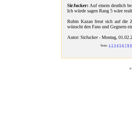
SirJucker:
Auf einem deutlich bess
Ich würde sagen Rang 5 wäre reali
Rubin Kazan freut sich auf die
wünscht den Fans und Gegnern ein
Autor: SirJucker - Montag, 01.02.
Seite:
1
2
3
4
5
6
7
8
9
©