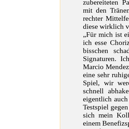
zubereiteten 
mit den Tränen
rechter Mittelf
diese wirklich v
„Für mich ist 
ich esse Chori
bisschen scha
Signaturen. Ic
Marcio Mendez´
eine sehr ruhi
Spiel, wir we
schnell abhak
eigentlich auc
Testspiel gegen
sich mein Koll
einem Benefizsp