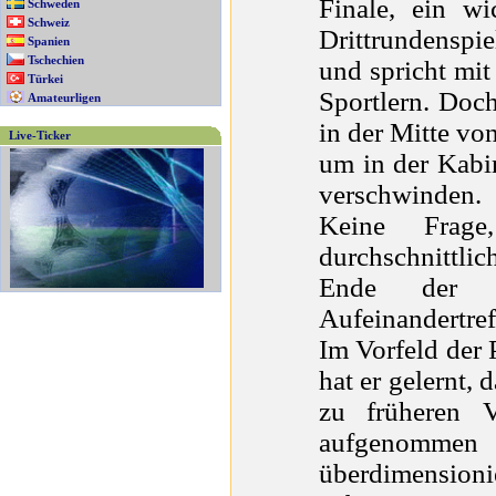
Finale, ein wi
Schweden
Schweiz
Drittrundenspie
Spanien
Tschechien
und spricht mi
Türkei
Sportlern. Doc
Amateurligen
in der Mitte vo
Live-Ticker
um in der
Kabi
verschwinden.
Keine Frage
durchschnittl
Ende der S
Aufeinandertref
Im Vorfeld der 
hat er gelernt
zu früheren V
aufgenommen 
überdimension