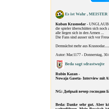
Es ist Wahr , MEISTER !
Kuban Krasnodar
- UNGLAUBL
die spieler überschütten sich noc
alle liegen sich in den Armen ...
Die Fans sind ausser sich vor F
Demnächst mehr aus Krasnodar..........
Autor: Mac1177 - Donnerstag, 30
Beda sagt sdrastwujte
Rubin Kazan
-
Nowaja Gaseta- Interview mit 
NG: Добрый вечер господин Б
Beda: Danke sehr gut. Aber kö
weiterführen. Mein Russisch is