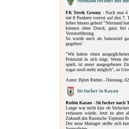
Niemand rechnet mit un
FK Terek Grosny
- Nach nun 4 a
mit 8 Punkten vorerst auf den 7. 
höher hinaus gehen! "Niemand hatt
können ohne Druck, ganz frei a
Vereinsführung.
So wurde auch als Saisonziel ga
gegeben!
"Wir haben einen ausgeglichen
Potenzial in sich trägt. Wenn d
spielt, ist unser ausgegebenes Zie
sogar noch mehr möglich", so Gr
Autor: Björn Riehm - Dienstag, 0
SirJucker in Kazan
Rubin Kazan
-
SirJucker nach 
Lange war nicht klar ob SirJucker
verlassen würde. Jetzt ist aber 
Zukunft das Russische Topteam R
Der neue Manager stellte sich k
Journalisten.